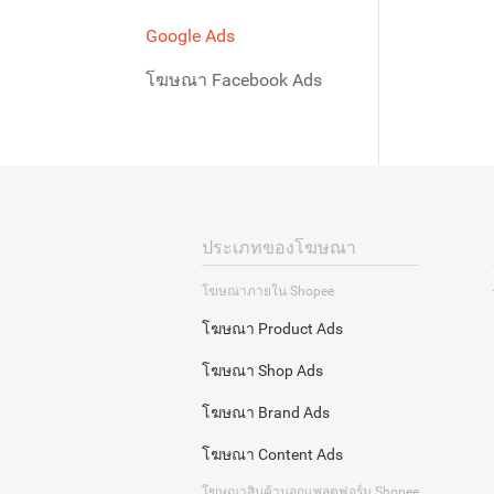
แพลตฟอร์ม Shopee
โฆษณาโปรโมตสินค้า
Google Ads
(Product Ads)
โฆษณาโปรโมตร้านค้า
โฆษณา Facebook Ads
โฆษณาเพิ่มยอดขาย
(Shop Ads)
GMV Max
โฆษณา ทำ Branding
Shop Search Ads
Product Search Ads
(Brand Ads)
(โฆษณาร้านค้า
โฆษณาโปรโมต Live
โฆษณา ฺBrand Max
(โฆษณาสินค้า
Search Ads)
(Content Ads)
(Brand Max Ads)
Search Ads)
ฟีเจอร์โฆษณาต่างๆ
โฆษณา Live Ads
โฆษณา Search
ประเภทของโฆษณา
โฆษณา Video Ads
เคล็ดลับ
Ads Reward Program
Brand Ads (Search
Result Page)
โฆษณาภายใน Shopee
ฟีเจอร์อื่น ๆ
โฆษณา Homepage
อื่น ๆ
Brand Ads (Display
โฆษณา Product Ads
Ads)
โฆษณา Shop Ads
โฆษณา Brand Ads
โฆษณา Content Ads
โฆษณาสินค้านอกแพลตฟอร์ม Shopee